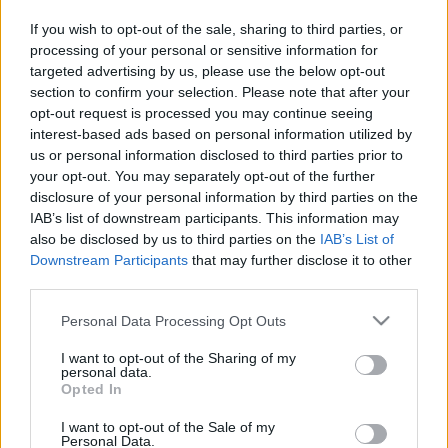
Íme itt az első, Snoop Dogg nevével fémjelzett
"elszívható" szövegkönyv! A San Francisco-i központú
If you wish to opt-out of the sale, sharing to third parties, or
Pereira & O'Dell reklámügynökség ha nem is
processing of your personal or sensitive information for
húzhatja ki magát a büszkeségtől, azért
targeted advertising by us, please use the below opt-out
mindenképpen kreatív munkát végzett. A könyv
section to confirm your selection. Please note that after your
oldalai nem igazi papírlapok, hanem
opt-out request is processed you may continue seeing
cigarettapapírok, melyeket - nem túl könyvszerető és
interest-based ads based on personal information utilized by
-tisztelő módon - kitéphetünk, megtölthetjük
us or personal information disclosed to third parties prior to
kedvenc dohányunkkal, majd a könyv gerincét
your opt-out. You may separately opt-out of the further
disclosure of your personal information by third parties on the
gyufásdoboznak használva elszívhatjuk. A papír és a
IAB’s list of downstream participants. This information may
tinta természetesen semmilyen toxikus anyagot nem
also be disclosed by us to third parties on the
IAB’s List of
tartalmaz, bár a borító - stílusosan - kenderből
Downstream Participants
that may further disclose it to other
készült...
third parties.
Please note that this website/app uses one or more Google
Personal Data Processing Opt Outs
services and may gather and store information including but
not limited to your visit or usage behaviour. You may click to
I want to opt-out of the Sharing of my
personal data.
grant or deny consent to Google and its third-party tags to
Opted In
use your data for below specified purposes in below Google
consent section.
I want to opt-out of the Sale of my
Personal Data.