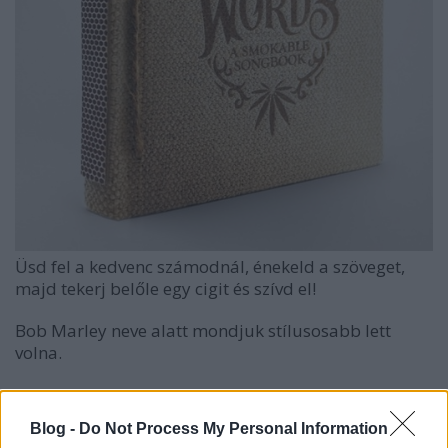
Üsd fel a kedvenc számodnál, énekeld a szöveget,
majd tekerj belőle egy cigit és szívd el!
Bob Marley neve alatt mondjuk stílusosabb lett
volna.
Blog -
Do Not Process My Personal Information